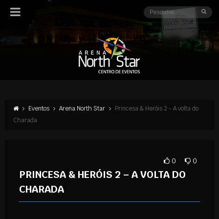
Eventos
Arena North Star
Princesa & Heróis 2 - A volta do
Charada
0
0
PRINCESA & HERÓIS 2 – A VOLTA DO
CHARADA