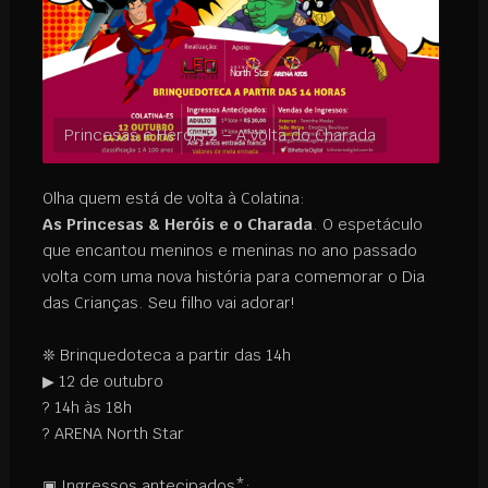
Princesas e Heróis 2 – A volta do Charada
Olha quem está de volta à Colatina:
As Princesas & Heróis e o Charada
. O espetáculo
que encantou meninos e meninas no ano passado
volta com uma nova história para comemorar o Dia
das Crianças. Seu filho vai adorar!
⠀
❊ Brinquedoteca a partir das 14h
▶
12 de outubro
?
14h às 18h
?
ARENA North Star
⠀
▣ Ingressos antecipados*: