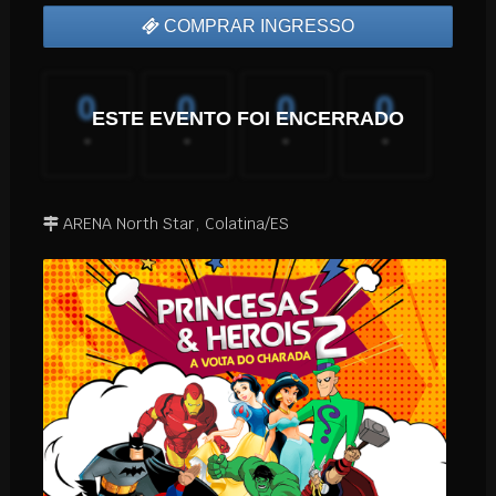
COMPRAR INGRESSO
0
0
0
0
ESTE EVENTO FOI ENCERRADO
-
-
-
-
ARENA North Star, Colatina/ES