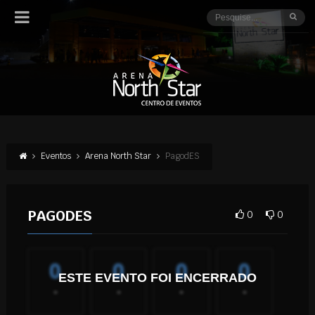
Eventos
Arena North Star
PagodES
PAGODES
0
0
0
0
0
0
ESTE EVENTO FOI ENCERRADO
-
-
-
-